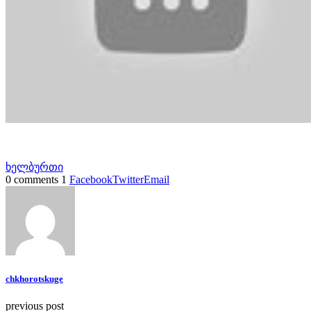
ხელბურთი
0 comments
1
Facebook
Twitter
Email
chkhorotskuge
previous post