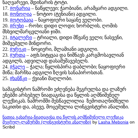
ნაღვარევი, მდინარის ტოტი.
17.
#ონარია
– ნაწყლევი; ჭაობიანი, არამყარი ადგილი.
18.
#ონოღია
– ნოტიო (ტენიანი) ადგილი.
19.
#ოტობაია
– ნაყოფიერი საყანე ველობი.
20.
#რუხი
– როხი; დიდი ლოდი; ხორბლის, ღომის
მსხვილმარცვლიანი ჯიში.
21.
#ტალერი
– ტრიალი, დიდი მწვანე ველი; ნასვენი,
მიშვებული მინდორი.
22.
#ურეკი
– ნოყიერი, შლამიანი ადგილი.
23.
#ურთა
– აფხ.სიტყვაა და ნიშნავს კარგმოსავლიან
ადგილს, ადვილად დასამუშავებელს.
24.
#ჭალე
– ჭალა; წყლისპირა დაბლობი; ნაყოფიერი
მიწა; მარჩხა ადგილი ზღვის სანაპიროსთან.
25.
#ხანწკი
– ქვიანი მაღლობი.
სამაგისტრო ნაშრომი ეძღვნება მეგრულსა და ლაზურ
ენებში არსებულ ნიადაგისა და წყლის აღმნიშვნელ
ლექსიკას. ნაშრომში შესწავლილია ზემოთაღნიშნული
საკითხი და, ასევე, მოცემულია ლინგვისტური ანალიზი.
ნათია გახარია-ნიადაგისა და წყლის აღმნიშვნელი ლექსიკა
მეგრულ-ლაზურში (ლინგვისტური ანალიზი)
by
Lasha Mebonia
on
Scribd