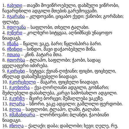
1.
#ახუთი
– თავში მოვიწროებული, დახშული ვიწრობი,
ჩავარდნილი ადგილი მთების გარემოცვაში.
2.
#გარახა
– კლდოვანი, ციცაბო ქედი; ქანობი; გორმახი;
ფლატე.
3.
#დღვანა
– საფლობი, თხელი ტალახი.
4.
#ეწერი
– კოლხური სიტყვაა, აღნიშნავს უნაყოფო
ნიადაგს.
5.
#ზანა
– წყალი; ვაკე, ბარი; წყლისპირა ბარი.
6.
#ზინდი
– სინდო, შავი დაჭაობებული მიწა.
7.
#თაია
– კნინ. პატარა მთა.
8.
#თორსა
– ტლაპო, საფლობი; ჭაობი, სადაც
ყველაფერი იძირება.
9.
#კირცხი
– სეტყვა; ქვიან-ღიჭიანი; ფიცხი, ფიცხელი,
ძნელად დასამუშავებელი ნიადაგი.
10.
#კორცხელი
– მაგარი, ფიცხელი ნიადაგი.
11.
#კოხორა
– ქვა-ღორღიანი ადგილი, გოხნარი;
შეძლებული დასახლება, კარგი სამოსახლო ადგილი.
12.
#კურზუ
– მცირე ბორცვი; შემაღლება ვაკეზე.
13.
#ლარა
– სწორი, ვაკე ადგილი; გაშლილი ფერდობი.
14.
#ლია
– საფლობი, ტლაპო, ლამი, ტალახი.
15.
#მაზანდარა
– ლორწოვანი; ბლანტი, ჭაობიანი
ნიადაგი.
16.
#ნოღა
– ქალაქი; დაბა; დაბლობი; ხევი; ღელე, რუ,