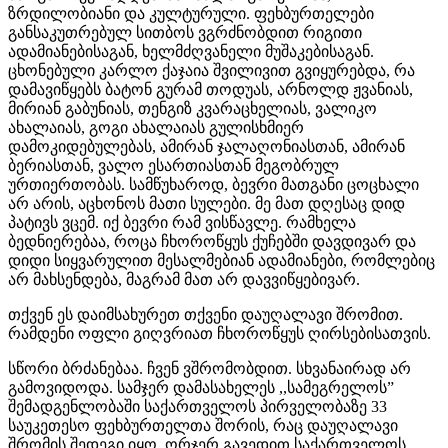
ზრდილობიანი და კულტურული. ფეხბურთელები
განსაკუთრებულ სითბოს ვგრძნობდით რიგითი
ადამიანებისაგან, ხელმძღვანელი მუშაკებისაგან.
ცხონებული კარლო ქაჯაია შვილივით გვიყურებდა, რა
დამავიწყებს ბატონ გურამ თოდუას, არნოლდ ჟვანიას,
მირიან გაბუნიას, თენგიზ კვარაცხელიას, ვალიკო
ახალაიას, გოგი ახალაიას გულისხმიერ
დამოკიდებულებას, ამირან ჯალაღონიასთან, ამირან
ბერიასთან, ვალო ესართიასთან მეგობრულ
ურთიერთობას. სამწუხაროდ, ბევრი მათგანი ცოცხალი
არ არის, აცხონოს მათი სულები. მე მათ დღესაც დიდ
პატივს ვცემ. იქ ბევრი რამ ვისწავლე. რამხელა
ბედნიერებაა, როცა ჩხოროწყუს ქუჩებში დავდივარ და
დიდი სიყვარულით მესალმებიან ადამიანები, რომლებიც
არ მახსენდება, მაგრამ მათ არ დავვიწყებივარ.
თქვენ ეს დაიმსახურეთ თქვენი დაუღალავი შრომით.
რამდენი ოფლი გიღვრიათ ჩხოროწყუს ღირსებისათვის.
სწორი ბრძანებაა. ჩვენ ვშრომობდით. სხვანაირად არ
გამოვიდოდა. სამჯერ დამასახელეს ,,სამეგრელოს”
შემადგენლობაში საქართველოს პირველობაზე 33
საუკეთესო ფეხბურთელთა შორის, რაც დაუღალავი
შრომის შედეგი იყო. ორჯერ გავედით საქართველოს